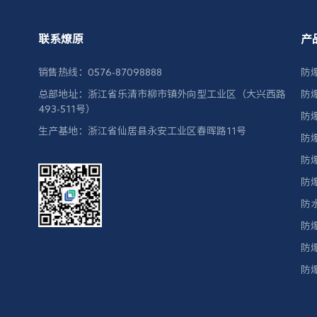
联系燎原
产
销售热线：0576-87098888
防
总部地址：浙江省乐清市柳市镇外向型工业区（大兴西路
防
493-511号）
防
生产基地：浙江省仙居县永安工业区春晖路11号
防
防
防
防
防
防
防