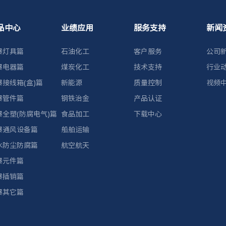
品中心
业绩应用
服务支持
新闻
爆灯具篇
石油化工
客户服务
公司
爆电器篇
煤炭化工
技术支持
行业
爆接线箱(盒)篇
新能源
质量控制
视频
爆管件篇
钢铁治金
产品认证
爆全塑(防腐电气)篇
食品加工
下载中心
爆通风设备篇
船舶运输
水防尘防腐篇
航空航天
爆元件篇
爆插销篇
爆其它篇