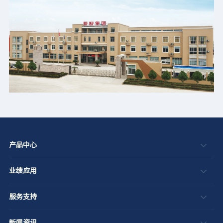
产品中心
业绩应用
服务支持
新闻资讯