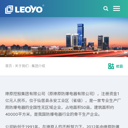
首页
-
关于我们
-
集团介绍
栏目
燎原控股集团有限公司（原燎原防爆电器有限公司），注册资金1
亿元人民币，位于仙居县永安工业区（省级），是一家专业生产厂
用防爆电器的全国性无区域企业，占地面积50亩，建筑面积约
40000平方米，是我国防爆电器行业的骨干生产企业。
公司始创于1991年，在燎原人的不断努力下，2012年由燎原防爆