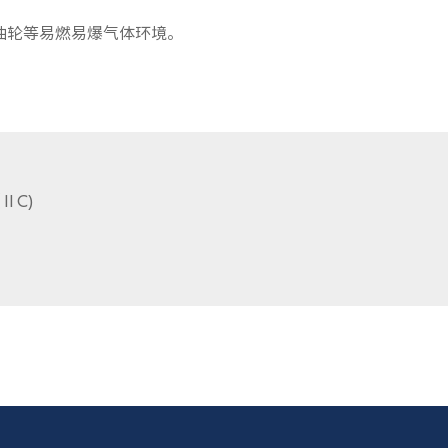
油轮等易燃易爆气体环境。
ⅡC)