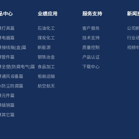
品中心
业绩应用
服务支持
新闻
爆灯具篇
石油化工
客户服务
公司
爆电器篇
煤炭化工
技术支持
行业
爆接线箱(盒)篇
新能源
质量控制
视频
爆管件篇
钢铁治金
产品认证
爆全塑(防腐电气)篇
食品加工
下载中心
爆通风设备篇
船舶运输
水防尘防腐篇
航空航天
爆元件篇
爆插销篇
爆其它篇