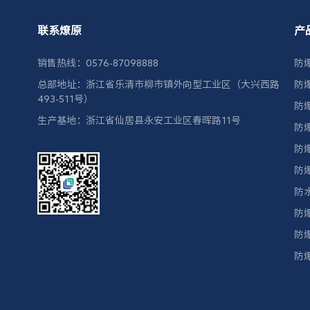
联系燎原
产
销售热线：0576-87098888
防
总部地址：浙江省乐清市柳市镇外向型工业区（大兴西路
防
493-511号）
防
生产基地：浙江省仙居县永安工业区春晖路11号
防
防
防
防
防
防
防