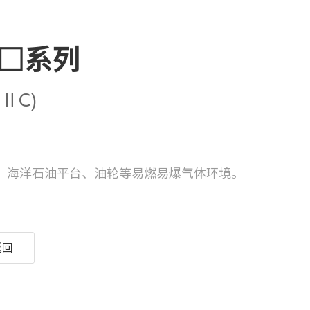
□/□系列
ⅡC)
、海洋石油平台、油轮等易燃易爆气体环境。
返回