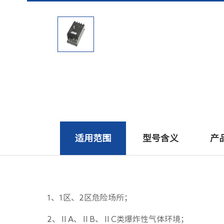
适用范围
型号含义
产
1、1区、2区危险场所；
2、ⅡA、ⅡB、ⅡC类爆炸性气体环境；