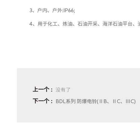
3、户内、户外:IP66;
4、用于化工、炼油、石油开采、海洋石油平台、
上一个
没有了
下一个
BDL系列 防爆电铃(ⅡB、ⅡC、ⅢC)