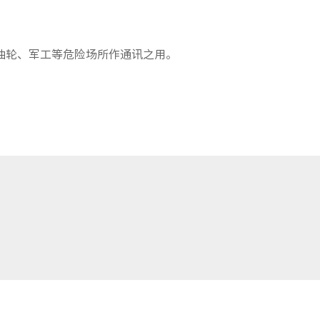
油轮、军工等危险场所作通讯之用。