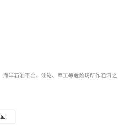
、海洋石油平台、油轮、军工等危险场所作通讯之
返回