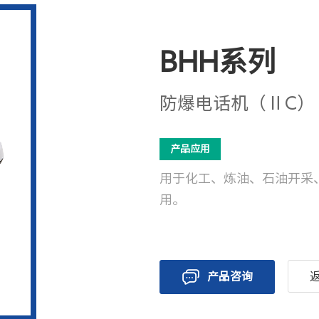
BHH系列
防爆电话机（ⅡC）
产品应用
用于化工、炼油、石油开采
用。
产品咨询