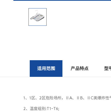
适用范围
产品特点
型
1、1区、2区危险场所，ⅡA、ⅡB、ⅡC类爆炸性
2、温度组别:T1~T6;