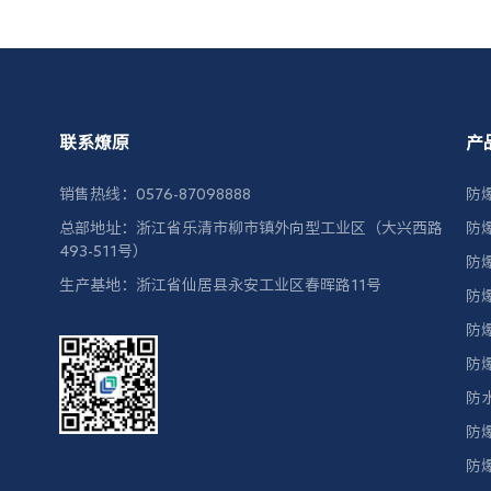
联系燎原
产
销售热线：0576-87098888
防
总部地址：浙江省乐清市柳市镇外向型工业区（大兴西路
防
493-511号）
防
生产基地：浙江省仙居县永安工业区春晖路11号
防
防
防
防
防
防