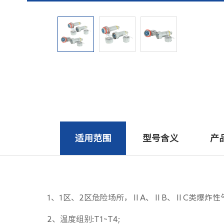
适用范围
型号含义
产
1、1区、2区危险场所，ⅡA、ⅡB、ⅡC类爆炸性
2、温度组别:T1~T4;