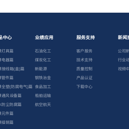
品中心
业绩应用
服务支持
新闻
爆灯具篇
石油化工
客户服务
公司
爆电器篇
煤炭化工
技术支持
行业
爆接线箱(盒)篇
新能源
质量控制
视频
爆管件篇
钢铁治金
产品认证
爆全塑(防腐电气)篇
食品加工
下载中心
爆通风设备篇
船舶运输
水防尘防腐篇
航空航天
爆元件篇
爆插销篇